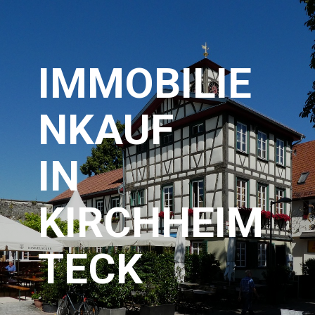
IMMOBILIE
NKAUF
IN
KIRCHHEIM
TECK